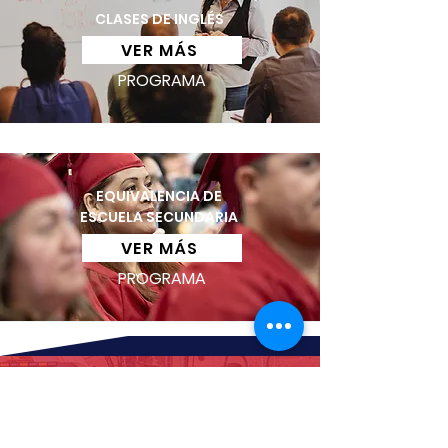
CLASES DE INGLÉS
VER MÁS
PROGRAMA
EQUIVALENCIA DE
ESCUELA SECUNDARIA
VER MÁS
PROGRAMA
ENVIAR UNA CONSULTA
Cuéntenos lo que necesita: comience
completando el formulario.