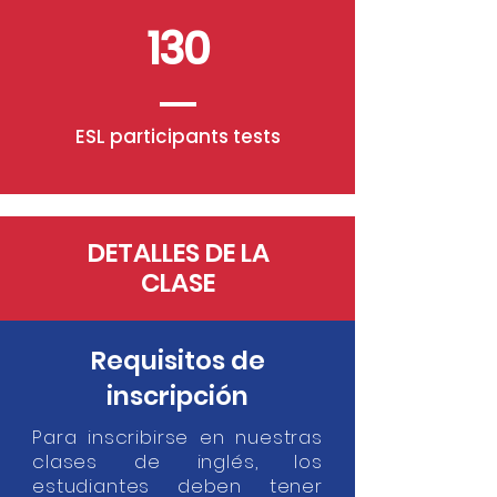
130
ESL participants tests
DETALLES DE LA
CLASE
Requisitos de
inscripción
Para inscribirse en nuestras
clases de inglés, los
estudiantes deben tener