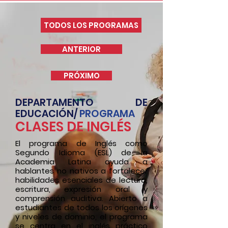
TODOS LOS PROGRAMAS
ANTERIOR
PRÓXIMO
DEPARTAMENTO DE
EDUCACIÓN/
PROGRAMA
CLASES DE INGLÉS
El programa de Inglés como
Segundo Idioma (ESL) de la
Academia Latina ayuda a
hablantes no nativos a fortalecer
habilidades esenciales de lectura,
escritura, expresión oral y
comprensión auditiva. Abierto a
estudiantes de todos los orígenes
y niveles de dominio, el programa
se centra en el inglés práctico