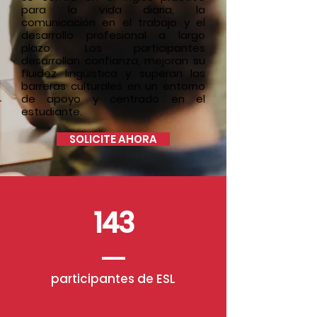
para la vida diaria, la
comunicación en el trabajo y el
desarrollo profesional a largo
plazo. Los participantes
desarrollan confianza, mejoran su
fluidez lingüística y superan las
barreras culturales en un entorno
de apoyo y centrado en el
estudiante.
SOLICITE AHORA
143
participantes de ESL