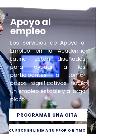
Apoyo al
empleo
Los Servicios de Apoyo al
Empleo en la Academia
Latina están diseñados
para ayudar a los
participantes a tomar
pasos significativos hacia
un empleo estable y a largo
plazo.
PROGRAMAR UNA CITA
CURSOS EN LÍNEA A SU PROPIO RITMO