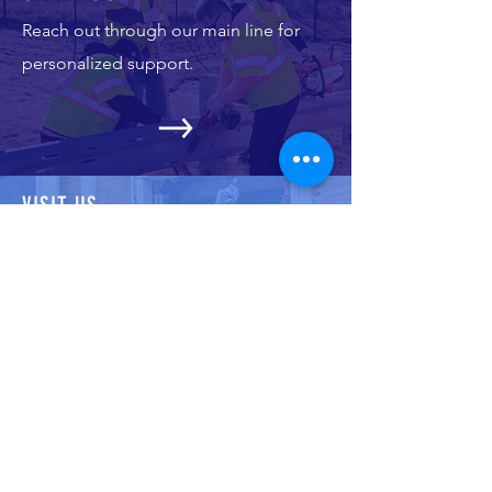
Reach out through our main line for
personalized support.
VISIT US
Drop by during our business hours for
support.
SUBSCRIBE TO US
Stay in the loop—subscribe to our
newsletter.