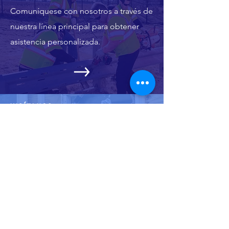
Comuníquese con nosotros a través de
nuestra línea principal para obtener
asistencia personalizada.
VISÍTANOS
Ven durante nuestro horario comercial
para recibir asistencia.
SUSCRÍBETE A NOSOTROS
Manténgase informado: suscríbase a