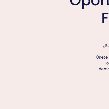
Oport
¿Bu
Únete 
lo
dema