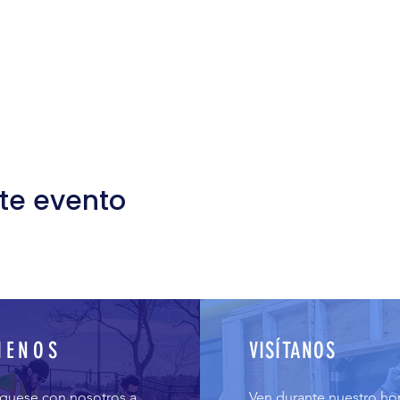
te evento
MENOS
VISÍTANOS
uese con nosotros a
Ven durante nuestro hor