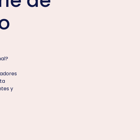
rie de
o
nal?
eadores
lta
tes y