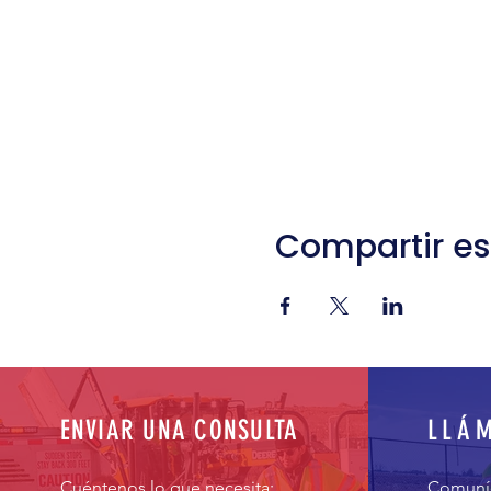
Compartir es
ENVIAR UNA CONSULTA
LLÁ
Cuéntenos lo que necesita:
Comuníq